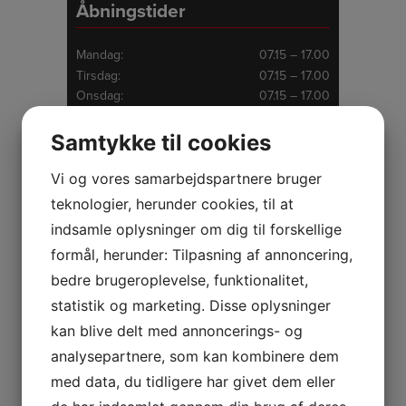
Åbningstider
Mandag:
07.15 – 17.00
Tirsdag:
07.15 – 17.00
Onsdag:
07.15 – 17.00
Torsdag:
07.15 – 17.00
Fredag:
07.15 – 17.00
Samtykke til cookies
Lørdag:
Lukket
Søndag:
Lukket
Vi og vores samarbejdspartnere bruger
teknologier, herunder cookies, til at
indsamle oplysninger om dig til forskellige
formål, herunder: Tilpasning af annoncering,
bedre brugeroplevelse, funktionalitet,
statistik og marketing. Disse oplysninger
kan blive delt med annoncerings- og
analysepartnere, som kan kombinere dem
med data, du tidligere har givet dem eller