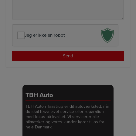
Jeg er ikke en robot
TBH Auto
TBH Auto i Taastrup er dit autoværksted, når
du skal have lavet service eller reparation
med fokus på kvalitet. Vi servicerer alle
bilmærker og vores kunder kører til os fra
hele Danmark.