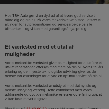
Hos TBH Auto gør vi en dyd ud af at levere god service til
både dig og din bil. På vores mekaniske værksted udfører vi
alt inden for autoreparationer og servicearbejde på alle
bilmærker – og vi kan med garanti også hjælpe dig!
Et værksted med et utal af
muligheder
Vores mekaniske værksted giver os mulighed for at udføre et
utal af reparationer, eftersyn med mere på din bil. Vores 35 års
erfaring og den nyeste teknologiske udvikling giver os de
bedste forudsætninger for at yde en optimal service på din bil.
Vores mekaniske værksted er udstyret med det nyeste og
bedste udstyr og værktøj. Dette kombineret med vores
uddannede og dygtige mekanikeres evner og erfaring gør, at
vi kan løse enhver opgave.
Ring til os på
43 43 00 42
eller udfyld vores kontaktformular,