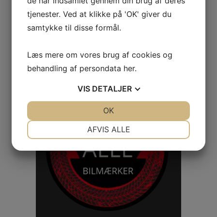
de har indsamlet gennem din brug af deres
tjenester. Ved at klikke på 'OK' giver du
samtykke til disse formål.
Læs mere om vores brug af cookies og
behandling af persondata
her
.
VIS
DETALJER
JA
NEJ
OK
JA
NEJ
NØDVENDIGE
PRÆFERENCER
AFVIS ALLE
JA
NEJ
JA
NEJ
MARKETING
STATISTIK