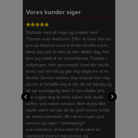
Vores kunder siger
r benyttet
Startede med at ringe og snakke med
De bedste an
yn, dels ved
Thomas over telefonen. Efter at have fået en
klaget over n
n. Herudover
pris på hvad et service til min bil ville koste,
med mit styre
tel i
kørte jeg ned til ham på den aftalte dag. Her
autoriseret b
dæk. Jeg har
blev jeg mødt af en storsmilende Thomas i
min bil og hv
dførte arbejde
indgangen. Han gennemgik hvad der skulle
serviceret, ud
erne firmaet
laves ved min bil og gav mig nøglerne til en
skulle have s
efaling.
lånebil. Senere samme dag ringede han mig
Auto i Taastr
op, for at fortælle mig at min bil var færdig og
dem. De love
alt var selvfølgelig lavet til den aftalte pris.
nu når de all
Han sagde dog at mine skiver nok skulle
værkstedet. 
skiftes ved næste service. Men at jeg ikke
for at hente 
skulle være nervøs da de godt kunne holde
det uden at 
de ekstra kilometer. Alt i alt en super god
skal garantere
service og ingen "ubehagelige"
jeg får skifte
overraskelser. Virker klart til at være et
TBH Auto. De
værksted med en høj service og
dygtige og pr