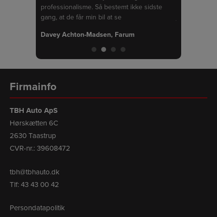
professionalisme. Så bestemt ikke sidste
det er bestem
gang, at de får min bil at se
jeg kan kun g
Davey Achton-Madsen, Farum
Niels Buch, 
Firmainfo
TBH Auto ApS
Hørskætten 6C
2630 Taastrup
CVR-nr.: 39608472
tbh@tbhauto.dk
Tlf:
43 43 00 42
Persondatapolitik