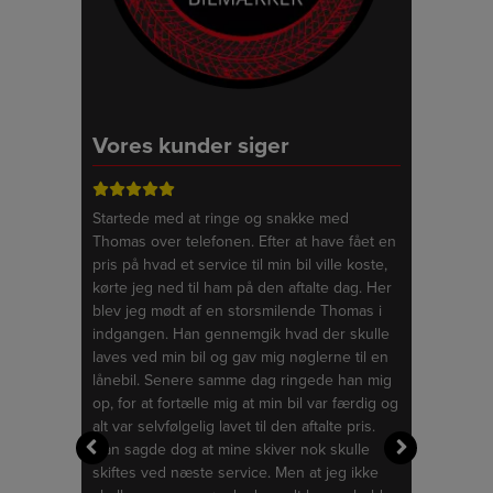
Vores kunder siger
r benyttet
Startede med at ringe og snakke med
De bedste an
yn, dels ved
Thomas over telefonen. Efter at have fået en
klaget over n
n. Herudover
pris på hvad et service til min bil ville koste,
med mit styre
tel i
kørte jeg ned til ham på den aftalte dag. Her
autoriseret b
dæk. Jeg har
blev jeg mødt af en storsmilende Thomas i
min bil og hv
dførte arbejde
indgangen. Han gennemgik hvad der skulle
serviceret, ud
erne firmaet
laves ved min bil og gav mig nøglerne til en
skulle have s
efaling.
lånebil. Senere samme dag ringede han mig
Auto i Taastr
op, for at fortælle mig at min bil var færdig og
dem. De love
alt var selvfølgelig lavet til den aftalte pris.
nu når de all
Han sagde dog at mine skiver nok skulle
værkstedet. 
skiftes ved næste service. Men at jeg ikke
for at hente 