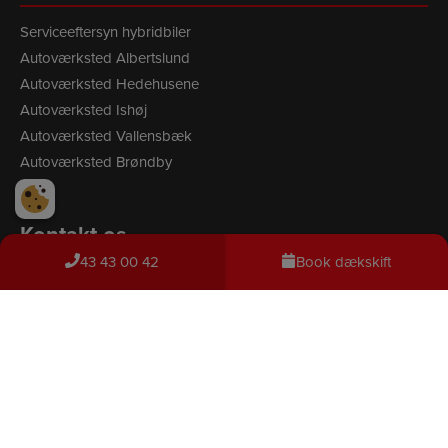
Serviceeftersyn hybridbiler
Autoværksted Albertslund
Autoværksted Hedehusene
Autoværksted Ishøj
Autoværksted Vallensbæk
Autoværksted Brøndby
Kontakt os
43 43 00 42
Book dækskift
43 43 00 42
Skriv besked
Book tid til dækskift