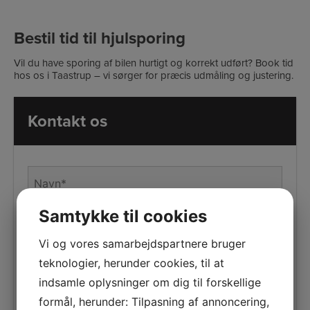
Bestil tid til hjulsporing
Vil du have sporing af bilen hurtigt og korrekt udført? Book tid
hos os i Taastrup – vi sørger for præcis udmåling og justering.
Kontakt os
Navn
*
Samtykke til cookies
Telefon
*
Vi og vores samarbejdspartnere bruger
teknologier, herunder cookies, til at
E-
mail
indsamle oplysninger om dig til forskellige
*
formål, herunder: Tilpasning af annoncering,