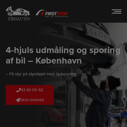
Hop
til
indholdet
4-hjuls udmåling og sporing
af bil – København
– Få styr på styretøjet med hjulsporing
43 43 00 42
Skriv besked