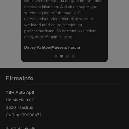
skulle være nervøs da de godt kunne holde
det uden at 
de ekstra kilometer. Alt i alt en super god
skal garantere
service og ingen "ubehagelige"
jeg får skifte
overraskelser. Virker klart til at være et
TBH Auto. De
værksted med en høj service og
dygtige og pr
professionalisme. Så bestemt ikke sidste
det er bestem
gang, at de får min bil at se
jeg kan kun g
Davey Achton-Madsen, Farum
Niels Buch, 
Firmainfo
TBH Auto ApS
Hørskætten 6C
2630 Taastrup
CVR-nr.: 39608472
tbh@tbhauto.dk