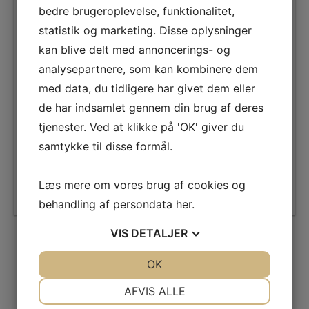
Nummerplade
bedre brugeroplevelse, funktionalitet,
*
statistik og marketing. Disse oplysninger
Beskrivelse
kan blive delt med annoncerings- og
analysepartnere, som kan kombinere dem
med data, du tidligere har givet dem eller
de har indsamlet gennem din brug af deres
tjenester. Ved at klikke på 'OK' giver du
Jeg er ikke en robot
samtykke til disse formål.
Læs mere om vores brug af cookies og
behandling af persondata
her
.
VIS
DETALJER
JA
NEJ
OK
JA
NEJ
TBH Auto
NØDVENDIGE
PRÆFERENCER
AFVIS ALLE
TBH Auto i Taastrup er dit autoværksted, når