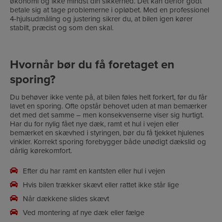
økonomi og ikke mindst din sikkerhed. Det kan derfor godt
betale sig at tage problemerne i opløbet. Med en professionel
4-hjulsudmåling og justering sikrer du, at bilen igen kører
stabilt, præcist og som den skal.
Hvornår bør du få foretaget en
sporing?
Du behøver ikke vente på, at bilen føles helt forkert, før du får
lavet en sporing. Ofte opstår behovet uden at man bemærker
det med det samme – men konsekvenserne viser sig hurtigt.
Har du for nylig fået nye dæk, ramt et hul i vejen eller
bemærket en skævhed i styringen, bør du få tjekket hjulenes
vinkler. Korrekt sporing forebygger både unødigt dækslid og
dårlig kørekomfort.
Efter du har ramt en kantsten eller hul i vejen
Hvis bilen trækker skævt eller rattet ikke står lige
Når dækkene slides skævt
Ved montering af nye dæk eller fælge