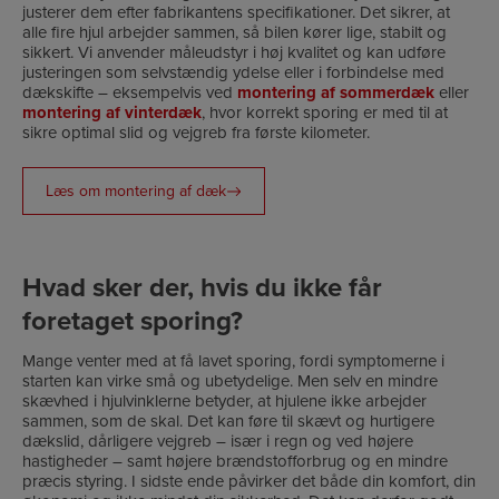
justerer dem efter fabrikantens specifikationer. Det sikrer, at
alle fire hjul arbejder sammen, så bilen kører lige, stabilt og
sikkert. Vi anvender måleudstyr i høj kvalitet og kan udføre
justeringen som selvstændig ydelse eller i forbindelse med
dækskifte – eksempelvis ved
montering af sommerdæk
eller
montering af vinterdæk
, hvor korrekt sporing er med til at
sikre optimal slid og vejgreb fra første kilometer.
Læs om montering af dæk
Hvad sker der, hvis du ikke får
foretaget sporing?
Mange venter med at få lavet sporing, fordi symptomerne i
starten kan virke små og ubetydelige. Men selv en mindre
skævhed i hjulvinklerne betyder, at hjulene ikke arbejder
sammen, som de skal. Det kan føre til skævt og hurtigere
dækslid, dårligere vejgreb – især i regn og ved højere
hastigheder – samt højere brændstofforbrug og en mindre
præcis styring. I sidste ende påvirker det både din komfort, din